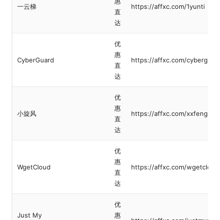
惠
一云梯
https://affxc.com/1yunti
直
达
优
惠
CyberGuard
https://affxc.com/cyberguar
直
达
优
惠
小旋风
https://affxc.com/xxfeng
直
达
优
惠
WgetCloud
https://affxc.com/wgetcloud
直
达
优
Just My
惠