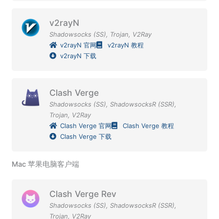
v2rayN
Shadowsocks (SS)
,
Trojan
,
V2Ray
v2rayN 官网
v2rayN 教程
v2rayN 下载
Clash Verge
Shadowsocks (SS)
,
ShadowsocksR (SSR)
,
Trojan
,
V2Ray
Clash Verge 官网
Clash Verge 教程
Clash Verge 下载
Mac 苹果电脑客户端
Clash Verge Rev
Shadowsocks (SS)
,
ShadowsocksR (SSR)
,
Trojan
,
V2Ray