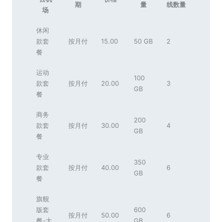
期
量
线数量
场
休闲
款套
按月付
15.00
50 GB
2
餐
运动
100
款套
按月付
20.00
3
GB
餐
商务
200
款套
按月付
30.00
4
GB
餐
专业
350
款套
按月付
40.00
6
GB
餐
旗舰
版套
600
按月付
50.00
6
餐-大
GB