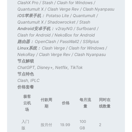
ClashX Pro
/
Stash
/
Clash for Windows
/
Quantumult X
/
Clash Verge Rev
/
Clash Nyanpasu
iOS苹果手机：
Potatso Lite
/
Quantumult
/
Quantumult X
/
Shadowrocket
/
Stash
Android安卓手机：
v2rayNG
/
Surfboard
/
Clash for Android
/
NekoBox for Android
路由器：
OpenClash
/
PassWall2
/
SSRplus
Linux系统：
Clash Verge
/
Clash for Windows
/
NekoRay
/
Clash Verge Rev
/
Clash Nyanpasu
节点解锁
ChatGPT
,
Disney+
,
Netflix
,
TikTok
节点特色
Clash
,
IPLC
价格套餐
极客
付款周
每月流
同时在
云机
价格
期
量
线数量
场
入门
100
按月付
19.99
2
版
GB