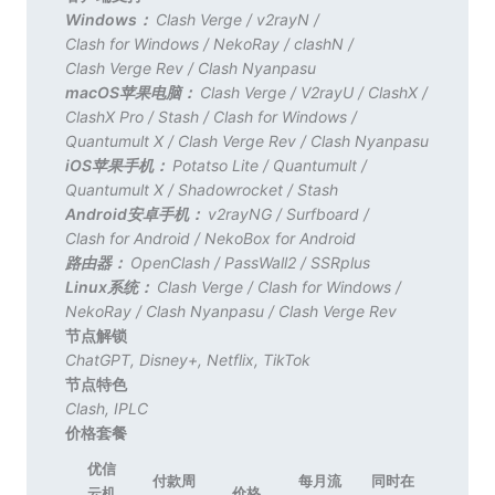
Windows：
Clash Verge
/
v2rayN
/
Clash for Windows
/
NekoRay
/
clashN
/
Clash Verge Rev
/
Clash Nyanpasu
macOS苹果电脑：
Clash Verge
/
V2rayU
/
ClashX
/
ClashX Pro
/
Stash
/
Clash for Windows
/
Quantumult X
/
Clash Verge Rev
/
Clash Nyanpasu
iOS苹果手机：
Potatso Lite
/
Quantumult
/
Quantumult X
/
Shadowrocket
/
Stash
Android安卓手机：
v2rayNG
/
Surfboard
/
Clash for Android
/
NekoBox for Android
路由器：
OpenClash
/
PassWall2
/
SSRplus
Linux系统：
Clash Verge
/
Clash for Windows
/
NekoRay
/
Clash Nyanpasu
/
Clash Verge Rev
节点解锁
ChatGPT
,
Disney+
,
Netflix
,
TikTok
节点特色
Clash
,
IPLC
价格套餐
优信
付款周
每月流
同时在
云机
价格