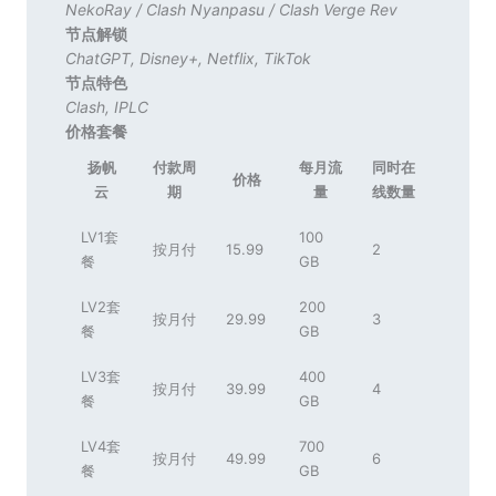
NekoRay
/
Clash Nyanpasu
/
Clash Verge Rev
节点解锁
ChatGPT
,
Disney+
,
Netflix
,
TikTok
节点特色
Clash
,
IPLC
价格套餐
扬帆
付款周
每月流
同时在
价格
云
期
量
线数量
LV1套
100
按月付
15.99
2
餐
GB
LV2套
200
按月付
29.99
3
餐
GB
LV3套
400
按月付
39.99
4
餐
GB
LV4套
700
按月付
49.99
6
餐
GB