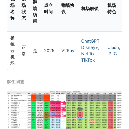
翻
场
场
成立
翻墙协
机场
墙
机场解锁
名
状
时间
议
特色
访
称
态
问
扬
ChatGPT
,
帆
正
Disney+
,
Clash
,
云
是
2025
V2Ray
常
Netflix
,
IPLC
机
TikTok
场
解锁测速