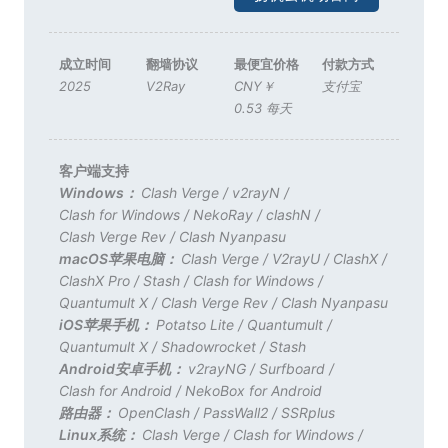
成立时间
翻墙协议
最便宜价格
付款方式
2025
V2Ray
CNY￥
支付宝
0.53 每天
客户端支持
Windows：
Clash Verge
/
v2rayN
/
Clash for Windows
/
NekoRay
/
clashN
/
Clash Verge Rev
/
Clash Nyanpasu
macOS苹果电脑：
Clash Verge
/
V2rayU
/
ClashX
/
ClashX Pro
/
Stash
/
Clash for Windows
/
Quantumult X
/
Clash Verge Rev
/
Clash Nyanpasu
iOS苹果手机：
Potatso Lite
/
Quantumult
/
Quantumult X
/
Shadowrocket
/
Stash
Android安卓手机：
v2rayNG
/
Surfboard
/
Clash for Android
/
NekoBox for Android
路由器：
OpenClash
/
PassWall2
/
SSRplus
Linux系统：
Clash Verge
/
Clash for Windows
/