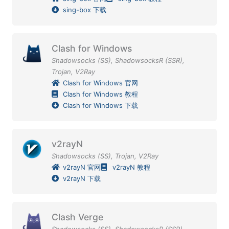
sing-box 下载
Clash for Windows
Shadowsocks (SS)
,
ShadowsocksR (SSR)
,
Trojan
,
V2Ray
Clash for Windows 官网
Clash for Windows 教程
Clash for Windows 下载
v2rayN
Shadowsocks (SS)
,
Trojan
,
V2Ray
v2rayN 官网
v2rayN 教程
v2rayN 下载
Clash Verge
Shadowsocks (SS)
,
ShadowsocksR (SSR)
,