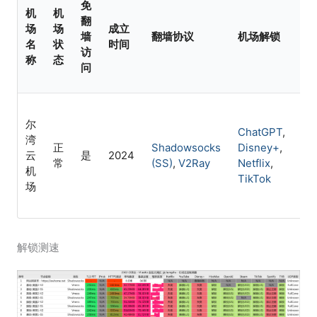
免
机
机
翻
场
场
成立
机
墙
翻墙协议
机场解锁
名
状
时间
特
访
称
态
问
尔
ChatGPT
,
湾
正
Shadowsocks
Disney+
,
Cl
云
是
2024
常
(SS)
,
V2Ray
Netflix
,
IP
机
TikTok
场
解锁测速