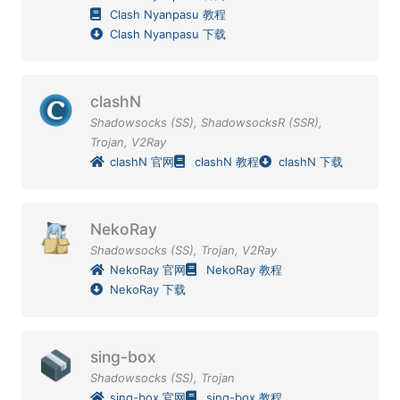
Clash Nyanpasu 教程
Clash Nyanpasu 下载
clashN
Shadowsocks (SS)
,
ShadowsocksR (SSR)
,
Trojan
,
V2Ray
clashN 官网
clashN 教程
clashN 下载
NekoRay
Shadowsocks (SS)
,
Trojan
,
V2Ray
NekoRay 官网
NekoRay 教程
NekoRay 下载
sing-box
Shadowsocks (SS)
,
Trojan
sing-box 官网
sing-box 教程