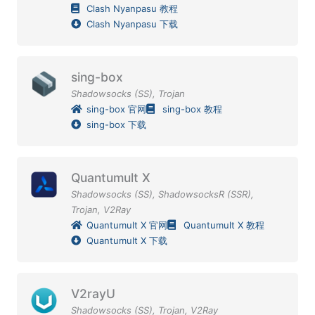
Clash Nyanpasu 教程
Clash Nyanpasu 下载
sing-box
Shadowsocks (SS)
,
Trojan
sing-box 官网
sing-box 教程
sing-box 下载
Quantumult X
Shadowsocks (SS)
,
ShadowsocksR (SSR)
,
Trojan
,
V2Ray
Quantumult X 官网
Quantumult X 教程
Quantumult X 下载
V2rayU
Shadowsocks (SS)
,
Trojan
,
V2Ray