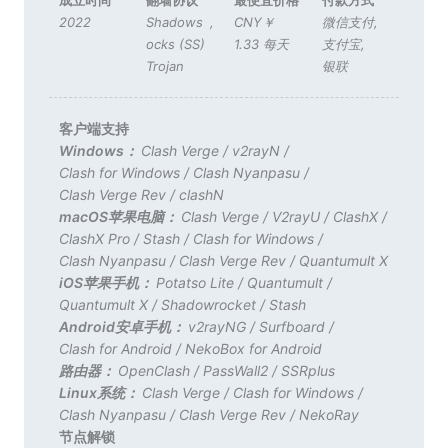
2022
Shadows
,
CNY￥
微信支付
,
ocks (SS)
1.33 每天
支付宝
,
Trojan
银联
客户端支持
Windows：
Clash Verge
/
v2rayN
/
Clash for Windows
/
Clash Nyanpasu
/
Clash Verge Rev
/
clashN
macOS苹果电脑：
Clash Verge
/
V2rayU
/
ClashX
/
ClashX Pro
/
Stash
/
Clash for Windows
/
Clash Nyanpasu
/
Clash Verge Rev
/
Quantumult X
iOS苹果手机：
Potatso Lite
/
Quantumult
/
Quantumult X
/
Shadowrocket
/
Stash
Android安卓手机：
v2rayNG
/
Surfboard
/
Clash for Android
/
NekoBox for Android
路由器：
OpenClash
/
PassWall2
/
SSRplus
Linux系统：
Clash Verge
/
Clash for Windows
/
Clash Nyanpasu
/
Clash Verge Rev
/
NekoRay
节点解锁