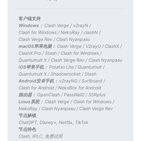
客户端支持
Windows：
Clash Verge
/
v2rayN
/
Clash for Windows
/
NekoRay
/
clashN
/
Clash Verge Rev
/
Clash Nyanpasu
macOS苹果电脑：
Clash Verge
/
V2rayU
/
ClashX
/
ClashX Pro
/
Stash
/
Clash for Windows
/
Quantumult X
/
Clash Verge Rev
/
Clash Nyanpasu
iOS苹果手机：
Potatso Lite
/
Quantumult
/
Quantumult X
/
Shadowrocket
/
Stash
Android安卓手机：
v2rayNG
/
Surfboard
/
Clash for Android
/
NekoBox for Android
路由器：
OpenClash
/
PassWall2
/
SSRplus
Linux系统：
Clash Verge
/
Clash for Windows
/
NekoRay
/
Clash Nyanpasu
/
Clash Verge Rev
节点解锁
ChatGPT
,
Disney+
,
Netflix
,
TikTok
节点特色
Clash
,
IPLC
,
免费试用