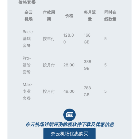
价格套餐
奈云
付款周
每月流
同时在
价格
机场
期
量
线数量
Bacic-
128.0
168
基础
按年付
5
0
GB
套餐
Pro-
388
进阶
按月付
28.00
5
GB
套餐
Max-
788
专业
按月付
49.00
5
GB
套餐
奈云机场详细评测教程软件下载及优惠信息
奈云机场优惠购买