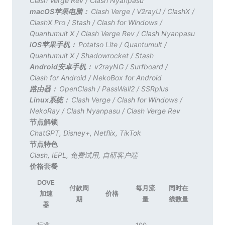
Clash Verge Rev
/
Clash Nyanpasu
macOS苹果电脑：
Clash Verge
/
V2rayU
/
ClashX
/
ClashX Pro
/
Stash
/
Clash for Windows
/
Quantumult X
/
Clash Verge Rev
/
Clash Nyanpasu
iOS苹果手机：
Potatso Lite
/
Quantumult
/
Quantumult X
/
Shadowrocket
/
Stash
Android安卓手机：
v2rayNG
/
Surfboard
/
Clash for Android
/
NekoBox for Android
路由器：
OpenClash
/
PassWall2
/
SSRplus
Linux系统：
Clash Verge
/
Clash for Windows
/
NekoRay
/
Clash Nyanpasu
/
Clash Verge Rev
节点解锁
ChatGPT
,
Disney+
,
Netflix
,
TikTok
节点特色
Clash
,
IEPL
,
免费试用
,
自研客户端
价格套餐
DOVE
付款周
每月流
同时在
加速
价格
期
量
线数量
器