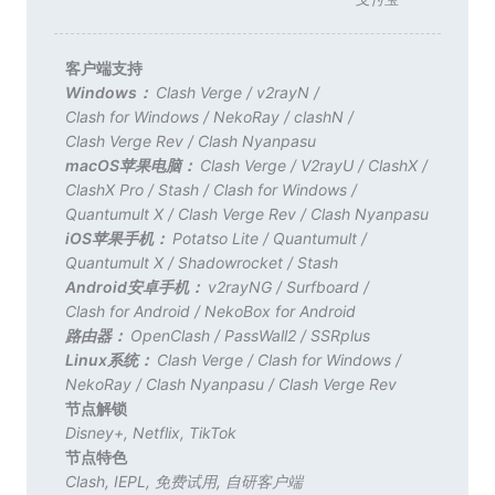
客户端支持
Windows：
Clash Verge
/
v2rayN
/
Clash for Windows
/
NekoRay
/
clashN
/
Clash Verge Rev
/
Clash Nyanpasu
macOS苹果电脑：
Clash Verge
/
V2rayU
/
ClashX
/
ClashX Pro
/
Stash
/
Clash for Windows
/
Quantumult X
/
Clash Verge Rev
/
Clash Nyanpasu
iOS苹果手机：
Potatso Lite
/
Quantumult
/
Quantumult X
/
Shadowrocket
/
Stash
Android安卓手机：
v2rayNG
/
Surfboard
/
Clash for Android
/
NekoBox for Android
路由器：
OpenClash
/
PassWall2
/
SSRplus
Linux系统：
Clash Verge
/
Clash for Windows
/
NekoRay
/
Clash Nyanpasu
/
Clash Verge Rev
节点解锁
Disney+
,
Netflix
,
TikTok
节点特色
Clash
,
IEPL
,
免费试用
,
自研客户端