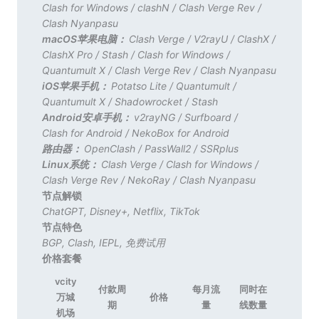
Clash for Windows
/
clashN
/
Clash Verge Rev
/
Clash Nyanpasu
macOS苹果电脑：
Clash Verge
/
V2rayU
/
ClashX
/
ClashX Pro
/
Stash
/
Clash for Windows
/
Quantumult X
/
Clash Verge Rev
/
Clash Nyanpasu
iOS苹果手机：
Potatso Lite
/
Quantumult
/
Quantumult X
/
Shadowrocket
/
Stash
Android安卓手机：
v2rayNG
/
Surfboard
/
Clash for Android
/
NekoBox for Android
路由器：
OpenClash
/
PassWall2
/
SSRplus
Linux系统：
Clash Verge
/
Clash for Windows
/
Clash Verge Rev
/
NekoRay
/
Clash Nyanpasu
节点解锁
ChatGPT
,
Disney+
,
Netflix
,
TikTok
节点特色
BGP
,
Clash
,
IEPL
,
免费试用
价格套餐
vcity
付款周
每月流
同时在
万城
价格
期
量
线数量
机场