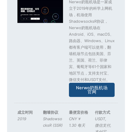
Nerwo奶瓶机场是一家成
立于2019年的科学上网机
场，机场使用
ShadowsocksR协议，
Nerwo奶瓶机场在
Android、iOS、macOS、
路由器、Windows、Linux
都有客户端可以使用，翻
墙机场节点包括美国、芬
兰、英国、荷兰、菲律
宾、葡萄牙等61个国家和
地区节点，支持支付宝、
微信支付和USDT支付。
Nerwo奶瓶机场
官网
成立时间
翻墙协议
最便宜价格
付款方式
2019
Shadowso
CNY￥
USDT
,
cksR (SSR)
1.30 每天
微信支付
,
支付宝