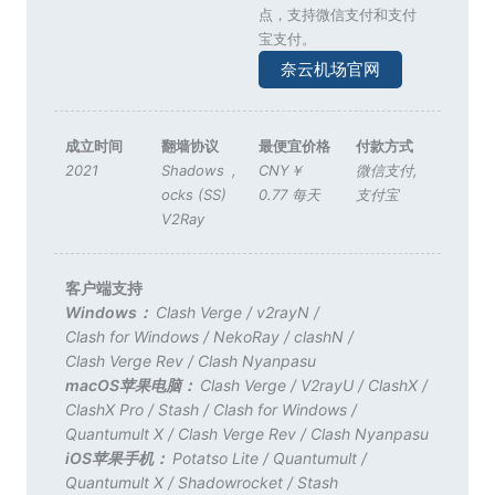
点，支持微信支付和支付
宝支付。
奈云机场官网
成立时间
翻墙协议
最便宜价格
付款方式
2021
Shadows
,
CNY￥
微信支付
,
ocks (SS)
0.77 每天
支付宝
V2Ray
客户端支持
Windows：
Clash Verge
/
v2rayN
/
Clash for Windows
/
NekoRay
/
clashN
/
Clash Verge Rev
/
Clash Nyanpasu
macOS苹果电脑：
Clash Verge
/
V2rayU
/
ClashX
/
ClashX Pro
/
Stash
/
Clash for Windows
/
Quantumult X
/
Clash Verge Rev
/
Clash Nyanpasu
iOS苹果手机：
Potatso Lite
/
Quantumult
/
Quantumult X
/
Shadowrocket
/
Stash