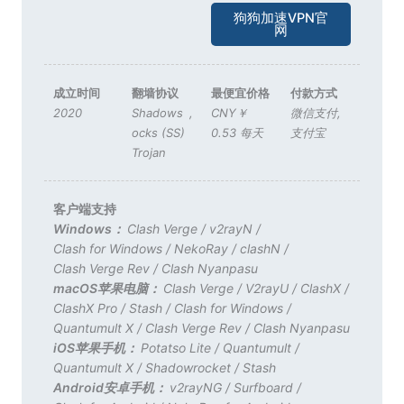
狗狗加速VPN官
网
成立时间
翻墙协议
最便宜价格
付款方式
2020
Shadows
,
CNY￥
微信支付
,
ocks (SS)
0.53 每天
支付宝
Trojan
客户端支持
Windows：
Clash Verge
/
v2rayN
/
Clash for Windows
/
NekoRay
/
clashN
/
Clash Verge Rev
/
Clash Nyanpasu
macOS苹果电脑：
Clash Verge
/
V2rayU
/
ClashX
/
ClashX Pro
/
Stash
/
Clash for Windows
/
Quantumult X
/
Clash Verge Rev
/
Clash Nyanpasu
iOS苹果手机：
Potatso Lite
/
Quantumult
/
Quantumult X
/
Shadowrocket
/
Stash
Android安卓手机：
v2rayNG
/
Surfboard
/