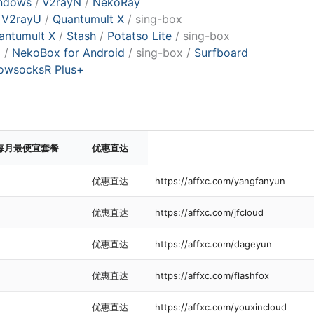
indows
/
v2rayN
/
NekoRay
/
V2rayU
/
Quantumult X
/ sing-box
antumult X
/
Stash
/
Potatso Lite
/ sing-box
d
/
NekoBox for Android
/ sing-box /
Surfboard
owsocksR Plus+
每月最便宜套餐
优惠直达
优惠直达
https://affxc.com/yangfanyun
优惠直达
https://affxc.com/jfcloud
优惠直达
https://affxc.com/dageyun
优惠直达
https://affxc.com/flashfox
优惠直达
https://affxc.com/youxincloud