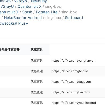
indows
/
v2rayN
/
NekoRay
/
V2rayU
/
Quantumult X
/ sing-box
antumult X
/
Stash
/
Potatso Lite
/ sing-box
d
/
NekoBox for Android
/ sing-box /
Surfboard
owsocksR Plus+
每月最便宜套餐
优惠直达
优惠直达
https://affxc.com/yangfanyun
优惠直达
https://affxc.com/jfcloud
优惠直达
https://affxc.com/dageyun
优惠直达
https://affxc.com/flashfox
优惠直达
https://affxc.com/youxincloud