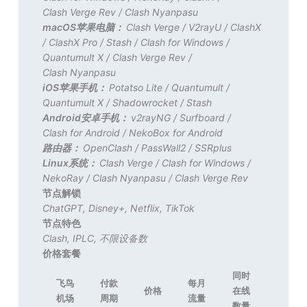
Clash Verge Rev
/
Clash Nyanpasu
macOS苹果电脑：
Clash Verge
/
V2rayU
/
ClashX
/
ClashX Pro
/
Stash
/
Clash for Windows
/
Quantumult X
/
Clash Verge Rev
/
Clash Nyanpasu
iOS苹果手机：
Potatso Lite
/
Quantumult
/
Quantumult X
/
Shadowrocket
/
Stash
Android安卓手机：
v2rayNG
/
Surfboard
/
Clash for Android
/
NekoBox for Android
路由器：
OpenClash
/
PassWall2
/
SSRplus
Linux系统：
Clash Verge
/
Clash for Windows
/
NekoRay
/
Clash Nyanpasu
/
Clash Verge Rev
节点解锁
ChatGPT
,
Disney+
,
Netflix
,
TikTok
节点特色
Clash
,
IPLC
,
不限设备数
价格套餐
同时
飞鸟
付款
每月
价格
在线
机场
周期
流量
数量