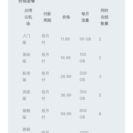
价格套餐
尔湾
同时
付款
每月
云机
价格
在线
周期
流量
场
数量
入门
按月
11.99
50 GB
2
版
付
基础
按月
100
16.99
2
版
付
GB
标准
按月
200
26.99
3
版
付
GB
高级
按月
350
36.99
5
版
付
GB
旗舰
按月
600
59.99
8
版
付
GB
旗舰
按月
1200