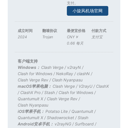
支付。
小旋风机场官网
成立时间
翻墙协议
最便宜价格
付款方式
2024
Trojan
CNY￥
支付宝
0.66 每天
客户端支持
Windows：
Clash Verge
/
v2rayN
/
Clash for Windows
/
NekoRay
/
clashN
/
Clash Verge Rev
/
Clash Nyanpasu
macOS苹果电脑：
Clash Verge
/
V2rayU
/
ClashX
/
ClashX Pro
/
Stash
/
Clash for Windows
/
Quantumult X
/
Clash Verge Rev
/
Clash Nyanpasu
iOS苹果手机：
Potatso Lite
/
Quantumult
/
Quantumult X
/
Shadowrocket
/
Stash
Android安卓手机：
v2rayNG
/
Surfboard
/