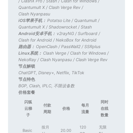
/
ClashX Pro
/
Stash
/
Clash for Windows
/
Quantumult X
/
Clash Verge Rev
/
Clash Nyanpasu
iOS苹果手机：
Potatso Lite
/
Quantumult
/
Quantumult X
/
Shadowrocket
/
Stash
Android安卓手机：
v2rayNG
/
Surfboard
/
Clash for Android
/
NekoBox for Android
路由器：
OpenClash
/
PassWall2
/
SSRplus
Linux系统：
Clash Verge
/
Clash for Windows
/
NekoRay
/
Clash Nyanpasu
/
Clash Verge Rev
节点解锁
ChatGPT
,
Disney+
,
Netflix
,
TikTok
节点特色
BGP
,
Clash
,
IPLC
,
不限设备数
价格套餐
闪狐
同时
付款
每月
云梯
价格
在线
周期
流量
子
数量
按月
120
无限
Basic
20.00