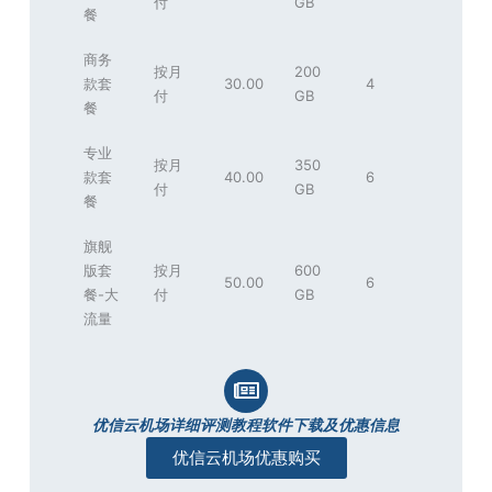
付
GB
餐
商务
按月
200
款套
30.00
4
付
GB
餐
专业
按月
350
款套
40.00
6
付
GB
餐
旗舰
版套
按月
600
50.00
6
餐-大
付
GB
流量
优信云机场详细评测教程软件下载及优惠信息
优信云机场优惠购买