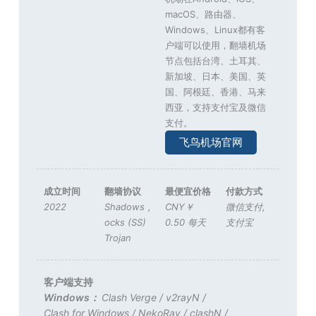
macOS、路由器、
Windows、Linux都有客
户端可以使用，翻墙机场
节点包括台湾、土耳其、
新加坡、日本、美国、英
国、阿根廷、香港、马来
西亚，支持支付宝及微信
支付。
飞鸟机场官网
成立时间
翻墙协议
最便宜价格
付款方式
2022
Shadows
,
CNY￥
微信支付
,
ocks (SS)
0.50 每天
支付宝
Trojan
客户端支持
Windows：
Clash Verge
/
v2rayN
/
Clash for Windows
/
NekoRay
/
clashN
/