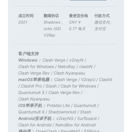
成立时间
翻墙协议
最便宜价格
付款方式
2021
Shadows
,
CNY￥
微信支付
,
ocks (SS)
0.77 每天
支付宝
V2Ray
客户端支持
Windows：
Clash Verge
/
v2rayN
/
Clash for Windows
/
NekoRay
/
clashN
/
Clash Verge Rev
/
Clash Nyanpasu
macOS苹果电脑：
Clash Verge
/
V2rayU
/
ClashX
/
ClashX Pro
/
Stash
/
Clash for Windows
/
Quantumult X
/
Clash Verge Rev
/
Clash Nyanpasu
iOS苹果手机：
Potatso Lite
/
Quantumult
/
Quantumult X
/
Shadowrocket
/
Stash
Android安卓手机：
v2rayNG
/
Surfboard
/
Clash for Android
/
NekoBox for Android
路由器：
OpenClash
/
PassWall2
/
SSRplus