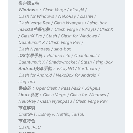
客户端支持
Windows：
Clash Verge
/
v2rayN
/
Clash for Windows
/
NekoRay
/
clashN
/
Clash Verge Rev
/
Clash Nyanpasu
/
sing-box
macOS苹果电脑：
Clash Verge
/
V2rayU
/
ClashX
/
ClashX Pro
/
Stash
/
Clash for Windows
/
Quantumult X
/
Clash Verge Rev
/
Clash Nyanpasu
/
sing-box
iOS苹果手机：
Potatso Lite
/
Quantumult
/
Quantumult X
/
Shadowrocket
/
Stash
/
sing-box
Android安卓手机：
v2rayNG
/
Surfboard
/
Clash for Android
/
NekoBox for Android
/
sing-box
路由器：
OpenClash
/
PassWall2
/
SSRplus
Linux系统：
Clash Verge
/
Clash for Windows
/
NekoRay
/
Clash Nyanpasu
/
Clash Verge Rev
节点解锁
ChatGPT
,
Disney+
,
Netflix
,
TikTok
节点特色
Clash
,
IPLC