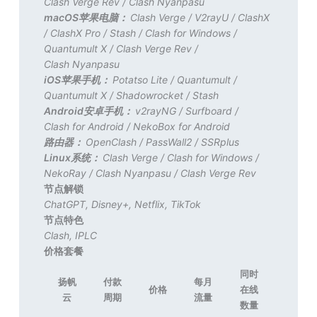
Clash Verge Rev
/
Clash Nyanpasu
macOS苹果电脑：
Clash Verge
/
V2rayU
/
ClashX
/
ClashX Pro
/
Stash
/
Clash for Windows
/
Quantumult X
/
Clash Verge Rev
/
Clash Nyanpasu
iOS苹果手机：
Potatso Lite
/
Quantumult
/
Quantumult X
/
Shadowrocket
/
Stash
Android安卓手机：
v2rayNG
/
Surfboard
/
Clash for Android
/
NekoBox for Android
路由器：
OpenClash
/
PassWall2
/
SSRplus
Linux系统：
Clash Verge
/
Clash for Windows
/
NekoRay
/
Clash Nyanpasu
/
Clash Verge Rev
节点解锁
ChatGPT
,
Disney+
,
Netflix
,
TikTok
节点特色
Clash
,
IPLC
价格套餐
同时
扬帆
付款
每月
价格
在线
云
周期
流量
数量