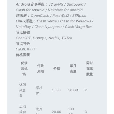
Android安卓手机：
v2rayNG
/
Surfboard
/
Clash for Android
/
NekoBox for Android
路由器：
OpenClash
/
PassWall2
/
SSRplus
Linux系统：
Clash Verge
/
Clash for Windows
/
NekoRay
/
Clash Nyanpasu
/
Clash Verge Rev
节点解锁
ChatGPT
,
Disney+
,
Netflix
,
TikTok
节点特色
Clash
,
IPLC
价格套餐
优信
同时
付款
每月
云机
价格
在线
周期
流量
场
数量
休闲
按月
款套
15.00
50 GB
2
付
餐
运动
按月
100
款套
20.00
3