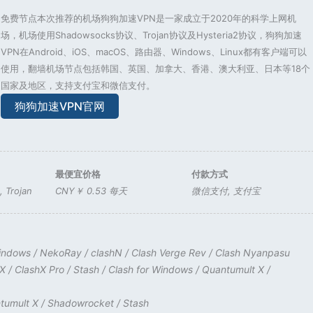
免费节点本次推荐的机场狗狗加速VPN是一家成立于2020年的科学上网机
场，机场使用Shadowsocks协议、Trojan协议及Hysteria2协议，狗狗加速
VPN在Android、iOS、macOS、路由器、Windows、Linux都有客户端可以
使用，翻墙机场节点包括韩国、英国、加拿大、香港、澳大利亚、日本等18个
国家及地区，支持支付宝和微信支付。
狗狗加速VPN官网
最便宜价格
付款方式
,
Trojan
CNY￥ 0.53 每天
微信支付
,
支付宝
Windows
/
NekoRay
/
clashN
/
Clash Verge Rev
/
Clash Nyanpasu
hX
/
ClashX Pro
/
Stash
/
Clash for Windows
/
Quantumult X
/
tumult X
/
Shadowrocket
/
Stash