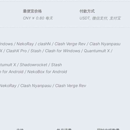
最便宜价格
付款方式
CNY￥ 0.80 每天
USDT
,
微信支付
,
支付宝
Windows
/
NekoRay
/
clashN
/
Clash Verge Rev
/
Clash Nyanpasu
hX
/
ClashX Pro
/
Stash
/
Clash for Windows
/
Quantumult X
/
tumult X
/
Shadowrocket
/
Stash
h for Android
/
NekoBox for Android
NekoRay
/
Clash Nyanpasu
/
Clash Verge Rev