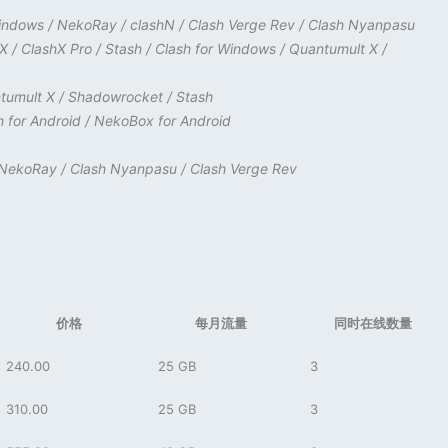
Windows
/
NekoRay
/
clashN
/
Clash Verge Rev
/
Clash Nyanpasu
hX
/
ClashX Pro
/
Stash
/
Clash for Windows
/
Quantumult X
/
tumult X
/
Shadowrocket
/
Stash
h for Android
/
NekoBox for Android
NekoRay
/
Clash Nyanpasu
/
Clash Verge Rev
价格
每月流量
同时在线数量
240.00
25 GB
3
310.00
25 GB
3