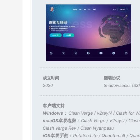
成立时间
翻墙协议
2020
Shadowsocks (SS)
客户端支持
Windows：
Clash Verge
/
v2rayN
/
Clash for 
macOS苹果电脑：
Clash Verge
/
V2rayU
/
Clas
Clash Verge Rev
/
Clash Nyanpasu
iOS苹果手机：
Potatso Lite
/
Quantumult
/
Quan