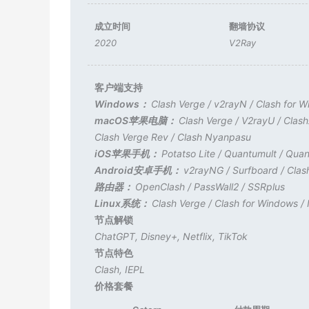
成立时间
翻墙协议
2020
V2Ray
客户端支持
Windows：
Clash Verge
/
v2rayN
/
Clash for 
macOS苹果电脑：
Clash Verge
/
V2rayU
/
Clas
Clash Verge Rev
/
Clash Nyanpasu
iOS苹果手机：
Potatso Lite
/
Quantumult
/
Quan
Android安卓手机：
v2rayNG
/
Surfboard
/
Clas
路由器：
OpenClash
/
PassWall2
/
SSRplus
Linux系统：
Clash Verge
/
Clash for Windows
/
节点解锁
ChatGPT
,
Disney+
,
Netflix
,
TikTok
节点特色
Clash
,
IEPL
价格套餐