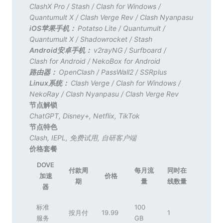
ClashX Pro
/
Stash
/
Clash for Windows
/
Quantumult X
/
Clash Verge Rev
/
Clash Nyanpasu
iOS苹果手机：
Potatso Lite
/
Quantumult
/
Quantumult X
/
Shadowrocket
/
Stash
Android安卓手机：
v2rayNG
/
Surfboard
/
Clash for Android
/
NekoBox for Android
路由器：
OpenClash
/
PassWall2
/
SSRplus
Linux系统：
Clash Verge
/
Clash for Windows
/
NekoRay
/
Clash Nyanpasu
/
Clash Verge Rev
节点解锁
ChatGPT
,
Disney+
,
Netflix
,
TikTok
节点特色
Clash
,
IEPL
,
免费试用
,
自研客户端
价格套餐
DOVE
付款周
每月流
同时在
加速
价格
期
量
线数量
器
标准
100
按月付
19.99
1
服务
GB