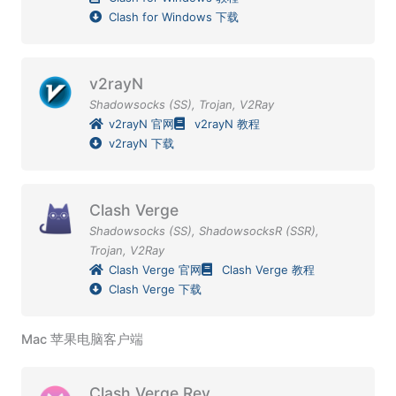
Clash for Windows 下载
v2rayN
Shadowsocks (SS)
,
Trojan
,
V2Ray
v2rayN 官网
v2rayN 教程
v2rayN 下载
Clash Verge
Shadowsocks (SS)
,
ShadowsocksR (SSR)
,
Trojan
,
V2Ray
Clash Verge 官网
Clash Verge 教程
Clash Verge 下载
Mac 苹果电脑客户端
Clash Verge Rev