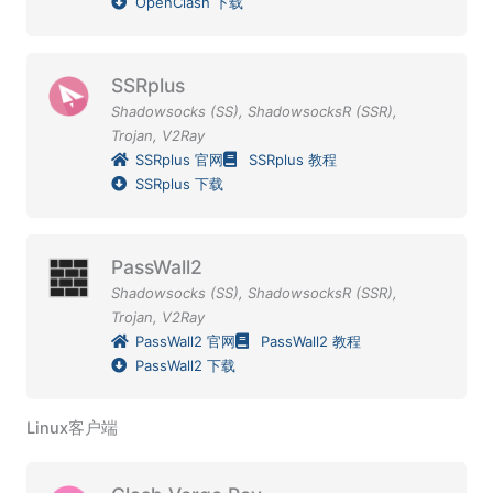
OpenClash 下载
SSRplus
Shadowsocks (SS)
,
ShadowsocksR (SSR)
,
Trojan
,
V2Ray
SSRplus 官网
SSRplus 教程
SSRplus 下载
PassWall2
Shadowsocks (SS)
,
ShadowsocksR (SSR)
,
Trojan
,
V2Ray
PassWall2 官网
PassWall2 教程
PassWall2 下载
Linux客户端