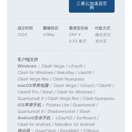
三番云加速器官
网
成立时间
翻墙协议
最便宜价格
付款方式
2024
V2Ray
CNY￥
微信支付
,
0.53 每天
支付宝
客户端支持
Windows：
Clash Verge
/
v2rayN
/
Clash for Windows
/
NekoRay
/
clashN
/
Clash Verge Rev
/
Clash Nyanpasu
macOS苹果电脑：
Clash Verge
/
V2rayU
/
ClashX
/
ClashX Pro
/
Stash
/
Clash for Windows
/
Quantumult X
/
Clash Verge Rev
/
Clash Nyanpasu
iOS苹果手机：
Potatso Lite
/
Quantumult
/
Quantumult X
/
Shadowrocket
/
Stash
Android安卓手机：
v2rayNG
/
Surfboard
/
Clash for Android
/
NekoBox for Android
路由器：
OpenClash
/
PassWall2
/
SSRplus