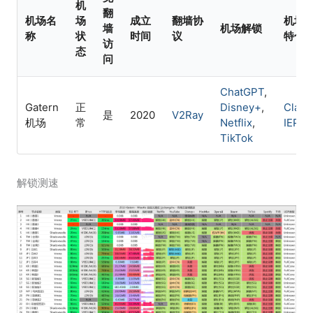
机
翻
机场名
场
成立
翻墙协
机场
墙
机场解锁
称
状
时间
议
特色
访
态
问
ChatGPT
,
Gatern
正
Disney+
,
Clash
是
2020
V2Ray
机场
常
Netflix
,
IEPL
TikTok
解锁测速