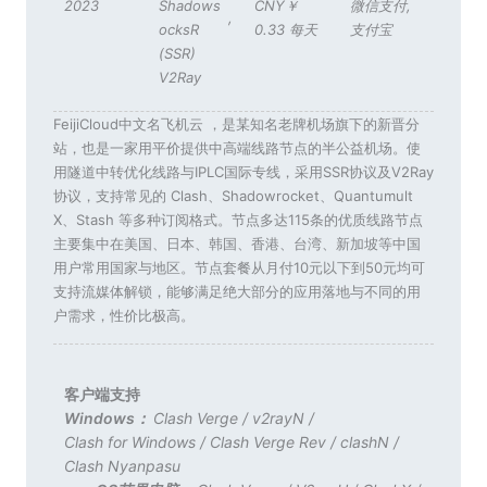
2023
Shadows
CNY￥
微信支付
,
,
ocksR
0.33 每天
支付宝
(SSR)
V2Ray
FeijiCloud中文名飞机云 ，是某知名老牌机场旗下的新晋分
站，也是一家用平价提供中高端线路节点的半公益机场。使
用隧道中转优化线路与IPLC国际专线，采用SSR协议及V2Ray
协议，支持常见的 Clash、Shadowrocket、Quantumult
X、Stash 等多种订阅格式。节点多达115条的优质线路节点
主要集中在美国、日本、韩国、香港、台湾、新加坡等中国
用户常用国家与地区。节点套餐从月付10元以下到50元均可
支持流媒体解锁，能够满足绝大部分的应用落地与不同的用
户需求，性价比极高。
客户端支持
Windows：
Clash Verge
/
v2rayN
/
Clash for Windows
/
Clash Verge Rev
/
clashN
/
Clash Nyanpasu