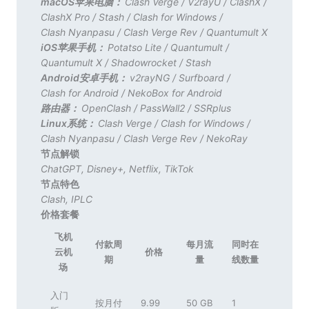
macOS苹果电脑：
Clash Verge
/
V2rayU
/
ClashX
/
ClashX Pro
/
Stash
/
Clash for Windows
/
Clash Nyanpasu
/
Clash Verge Rev
/
Quantumult X
iOS苹果手机：
Potatso Lite
/
Quantumult
/
Quantumult X
/
Shadowrocket
/
Stash
Android安卓手机：
v2rayNG
/
Surfboard
/
Clash for Android
/
NekoBox for Android
路由器：
OpenClash
/
PassWall2
/
SSRplus
Linux系统：
Clash Verge
/
Clash for Windows
/
Clash Nyanpasu
/
Clash Verge Rev
/
NekoRay
节点解锁
ChatGPT
,
Disney+
,
Netflix
,
TikTok
节点特色
Clash
,
IPLC
价格套餐
飞机
付款周
每月流
同时在
云机
价格
期
量
线数量
场
入门
按月付
9.99
50 GB
1