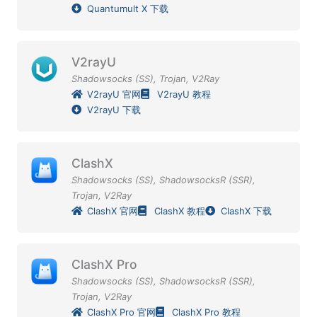
Quantumult X 下载
V2rayU
Shadowsocks (SS)
,
Trojan
,
V2Ray
V2rayU 官网
V2rayU 教程
V2rayU 下载
ClashX
Shadowsocks (SS)
,
ShadowsocksR (SSR)
,
Trojan
,
V2Ray
ClashX 官网
ClashX 教程
ClashX 下载
ClashX Pro
Shadowsocks (SS)
,
ShadowsocksR (SSR)
,
Trojan
,
V2Ray
ClashX Pro 官网
ClashX Pro 教程