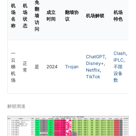
免
机
机
翻
场
场
成立
翻墙协
机场
墙
机场解锁
名
状
时间
议
特色
访
称
态
问
一
Clash
,
ChatGPT
,
云
IPLC
,
正
Disney+
,
梯
是
2024
Trojan
不限
常
Netflix
,
机
设备
TikTok
场
数
解锁测速