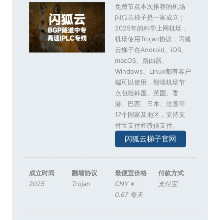
免费节点本次推荐的机场
闪狐云梯子是一家成立于
2025年的科学上网机场，
机场使用Trojan协议，闪狐
云梯子在Android、iOS、
macOS、路由器、
Windows、Linux都有客户
端可以使用，翻墙机场节
点包括韩国、英国、香
港、巴西、日本、法国等
17个国家及地区，支持支
付宝支付和微信支付。
闪狐云梯子官网
成立时间
翻墙协议
最便宜价格
付款方式
2025
Trojan
CNY￥
支付宝
0.67 每天