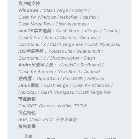
客户端支持
Windows：
Clash Verge
/
v2rayN
/
Clash for Windows
/
NekoRay
/
clashN
/
Clash Verge Rev
/
Clash Nyanpasu
macOS苹果电脑：
Clash Verge
/
V2rayU
/
ClashX
/
ClashX Pro
/
Stash
/
Clash for Windows
/
Quantumult X
/
Clash Verge Rev
/
Clash Nyanpasu
iOS苹果手机：
Potatso Lite
/
Quantumult
/
Quantumult X
/
Shadowrocket
/
Stash
Android安卓手机：
v2rayNG
/
Surfboard
/
Clash for Android
/
NekoBox for Android
路由器：
OpenClash
/
PassWall2
/
SSRplus
Linux系统：
Clash Verge
/
Clash for Windows
/
NekoRay
/
Clash Nyanpasu
/
Clash Verge Rev
节点解锁
ChatGPT
,
Disney+
,
Netflix
,
TikTok
节点特色
BGP
,
Clash
,
IPLC
,
不限设备数
价格套餐
闪狐