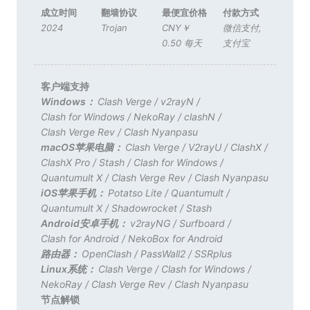
成立时间
翻墙协议
最便宜价格
付款方式
2024
Trojan
CNY￥
微信支付
,
0.50 每天
支付宝
客户端支持
Windows：
Clash Verge
/
v2rayN
/
Clash for Windows
/
NekoRay
/
clashN
/
Clash Verge Rev
/
Clash Nyanpasu
macOS苹果电脑：
Clash Verge
/
V2rayU
/
ClashX
/
ClashX Pro
/
Stash
/
Clash for Windows
/
Quantumult X
/
Clash Verge Rev
/
Clash Nyanpasu
iOS苹果手机：
Potatso Lite
/
Quantumult
/
Quantumult X
/
Shadowrocket
/
Stash
Android安卓手机：
v2rayNG
/
Surfboard
/
Clash for Android
/
NekoBox for Android
路由器：
OpenClash
/
PassWall2
/
SSRplus
Linux系统：
Clash Verge
/
Clash for Windows
/
NekoRay
/
Clash Verge Rev
/
Clash Nyanpasu
节点解锁