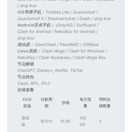
/
sing-box
iOS苹果手机：
Potatso Lite
/
Quantumult
/
Quantumult X
/
Shadowrocket
/
Stash
/
sing-box
Android安卓手机：
v2rayNG
/
Surfboard
/
Clash for Android
/
NekoBox for Android
/
sing-box
路由器：
OpenClash
/
PassWall2
/
SSRplus
Linux系统：
Clash Verge
/
Clash for Windows
/
NekoRay
/
Clash Nyanpasu
/
Clash Verge Rev
节点解锁
ChatGPT
,
Disney+
,
Netflix
,
TikTok
节点特色
Clash
,
IEPL
,
IPLC
价格套餐
XXAI
付款周
每月流
同时在
价格
机场
期
量
线数量
基础
100
按月付
16.90
3
版
GB