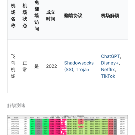
免
机
机
翻
场
场
成立
机
墙
翻墙协议
机场解锁
名
状
时间
特
访
称
态
问
Cl
飞
ChatGPT
,
IP
鸟
正
Shadowsocks
Disney+
,
是
2022
不
机
常
(SS)
,
Trojan
Netflix
,
设
场
TikTok
数
解锁测速