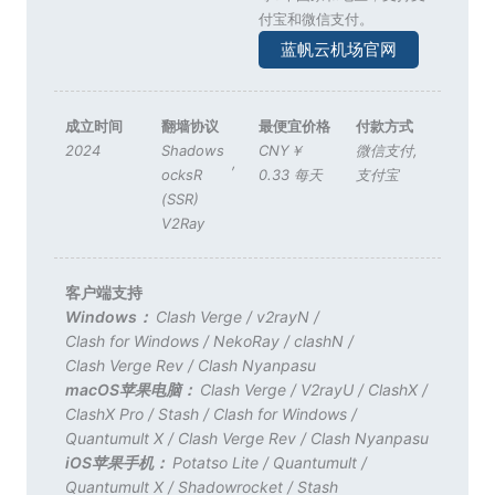
付宝和微信支付。
蓝帆云机场官网
成立时间
翻墙协议
最便宜价格
付款方式
2024
Shadows
CNY￥
微信支付
,
,
ocksR
0.33 每天
支付宝
(SSR)
V2Ray
客户端支持
Windows：
Clash Verge
/
v2rayN
/
Clash for Windows
/
NekoRay
/
clashN
/
Clash Verge Rev
/
Clash Nyanpasu
macOS苹果电脑：
Clash Verge
/
V2rayU
/
ClashX
/
ClashX Pro
/
Stash
/
Clash for Windows
/
Quantumult X
/
Clash Verge Rev
/
Clash Nyanpasu
iOS苹果手机：
Potatso Lite
/
Quantumult
/
Quantumult X
/
Shadowrocket
/
Stash