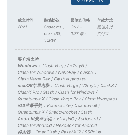
成立时间
翻墙协议
最便宜价格
付款方式
2021
Shadows
,
CNY￥
微信支付
,
ocks (SS)
0.77 每天
支付宝
V2Ray
客户端支持
Windows：
Clash Verge
/
v2rayN
/
Clash for Windows
/
NekoRay
/
clashN
/
Clash Verge Rev
/
Clash Nyanpasu
macOS苹果电脑：
Clash Verge
/
V2rayU
/
ClashX
/
ClashX Pro
/
Stash
/
Clash for Windows
/
Quantumult X
/
Clash Verge Rev
/
Clash Nyanpasu
iOS苹果手机：
Potatso Lite
/
Quantumult
/
Quantumult X
/
Shadowrocket
/
Stash
Android安卓手机：
v2rayNG
/
Surfboard
/
Clash for Android
/
NekoBox for Android
路由器：
OpenClash
/
PassWall2
/
SSRplus