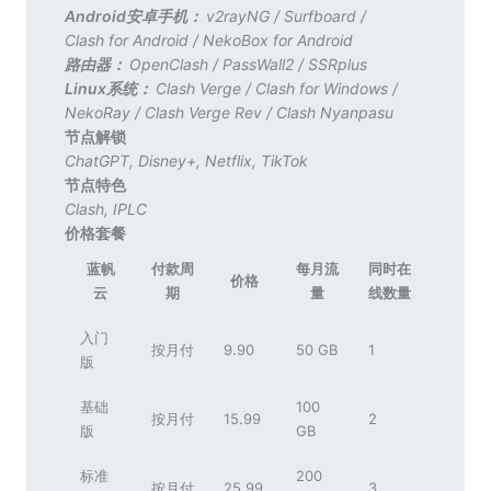
Android安卓手机：
v2rayNG
/
Surfboard
/
Clash for Android
/
NekoBox for Android
路由器：
OpenClash
/
PassWall2
/
SSRplus
Linux系统：
Clash Verge
/
Clash for Windows
/
NekoRay
/
Clash Verge Rev
/
Clash Nyanpasu
节点解锁
ChatGPT
,
Disney+
,
Netflix
,
TikTok
节点特色
Clash
,
IPLC
价格套餐
蓝帆
付款周
每月流
同时在
价格
云
期
量
线数量
入门
按月付
9.90
50 GB
1
版
基础
100
按月付
15.99
2
版
GB
标准
200
按月付
25.99
3